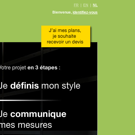
FR
|
EN
|
NL
Bienvenue,
identifiez-vous